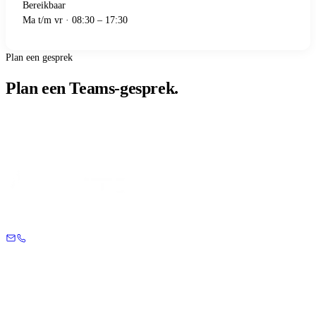
Bereikbaar
Ma t/m vr · 08:30 – 17:30
Plan een gesprek
Plan een Teams-gesprek.
Kies een dag en tijd, daarna waar het gesprek over gaat. Wij sturen direct
een Teams-uitnodiging naar je e-mail.
Agenda ophalen…
Avanta Systems bouwt energiemanagementsystemen voor installateurs.
Diensten
EMS-programmering
Modbus-koppelingen