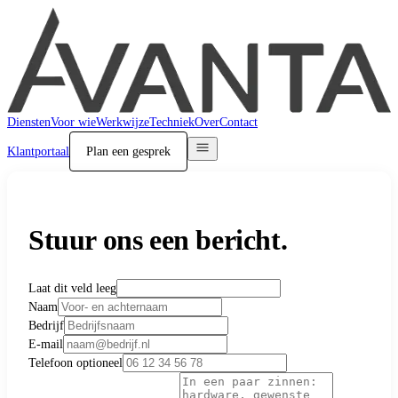
Diensten
Voor wie
Werkwijze
Techniek
Over
Contact
Klantportaal
Plan een gesprek
Stuur ons een bericht.
Laat dit veld leeg
Naam
Bedrijf
E-mail
Telefoon
optioneel