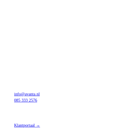
Dashboards
Optimalisatie
Onderhoud
Loxone-programmatie
Bedrijf
Voor wie
Werkwijze
Techniek
Over Avanta
Contact
Contact
info@avanta.nl
085 333 2576
Ceintuurbaan 15
8024 AA Zwolle
Ma t/m vr · 08:30 – 17:30
Klantportaal →